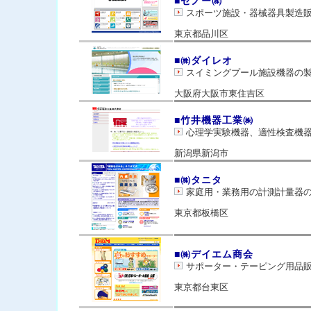
■セノー㈱
スポーツ施設・器械器具製
東京都品川区
■㈱ダイレオ
スイミングプール施設機器の
大阪府大阪市東住吉区
■竹井機器工業㈱
心理学実験機器、適性検査機器
新潟県新潟市
■㈱タニタ
家庭用・業務用の計測計量器
東京都板橋区
■㈱デイエム商会
サポーター・テーピング用品
東京都台東区