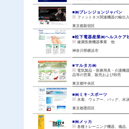
■㈱プレシジョンジャパン
フィットネス関連機器の輸出
東京都新宿区
■松下電器産業㈱ヘルスケア
健康医療機器事業 他
神奈川県横浜市
■マルタカ㈱
電気製品・医療用具・介護機
品等の営業、販売および卸売
東京都中央区
■㈱ミキ･スポーツ
水着、ウェアー、バッグ、水
東京都墨田区
■㈱メッカ
各種トレーニング機器、備品