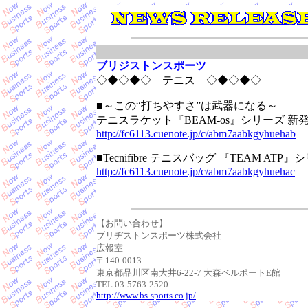
ブリジストンスポーツ
◇◆◇◆◇ テニス ◇◆◇◆◇
■～この“打ちやすさ”は武器になる～
テニスラケット『BEAM-os』シリーズ 新
http://fc6113.cuenote.jp/c/abm7aabkgyhuehab
■Tecnifibre テニスバッグ 『TEAM AT
http://fc6113.cuenote.jp/c/abm7aabkgyhuehac
【お問い合わせ】
ブリヂストンスポーツ株式会社
広報室
〒140-0013
東京都品川区南大井6-22-7 大森ベルポートE館
TEL 03-5763-2520
http://www.bs-sports.co.jp/