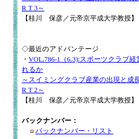
R T 3～
【桂川 保彦／元帝京平成大学教授】
◇最近のアドバンテージ
・
VOL.786-1（6.3):スポーツク
れるか
～スイミングクラブ産業の出現と成長お
R T 2～
【桂川 保彦／元帝京平成大学教授】
バックナンバー：
バックナンバー・リスト