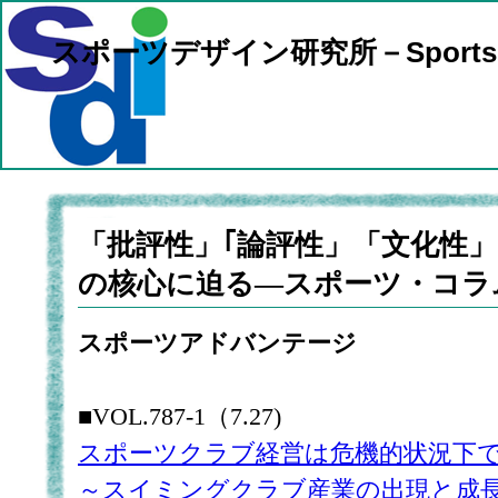
スポーツデザイン研究所－Sports Researc
「批評性」｢論評性」「文化性
の核心に迫る―スポーツ・コラ
スポーツアドバンテージ
■VOL.787-1（7.27)
スポーツクラブ経営は危機的状況下
～スイミングクラブ産業の出現と成長お