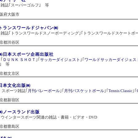
雑誌｢スーパーゴルフ｣ 等
阪府大阪市
トランスワールドジャパン㈱
雑誌｢トランスワールドスノーボーディング｣｢トランスワールドスケートボ
京都渋谷区
㈱日本スポーツ企画出版社
｢
ＤＵＮＫ ＳＨＯＴ
｣｢
サッカーダイジェスト
｣｢
ワールドサッカーダイジェス
｣ 等
京都文京区
日本文化出版㈱
スポーツ雑誌｢
月刊バレーボール
｣｢
月刊バスケットボール
｣｢
Tennis Classic
｣｢
京都新宿区
㈱ノースランド出版
ウインタースポーツ関連の雑誌・書籍・ビデオ・DVD
京都豊島区