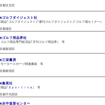
京都文京区
㈱ゴルフダイジェスト社
雑誌｢ゴルフダイジェスト｣｢週刊ゴルフダイジェスト｣｢ゴルフ場セミナー
京都港区
㈱ゴルフ用品界社
ゴルフ用品専門経済誌｢月刊ゴルフ用品界｣ 等
京都新宿区
㈱三栄書房
モータースポーツ関連書籍 等
京都新宿区
㈱集英社
雑誌｢
Ｓｐｏｒｔｉｖａ
｣ 等
京都千代田区
㈱水中造形センター