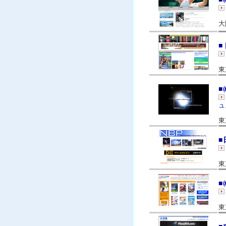
大
■
東
■
ュ
東
■
東
■
東