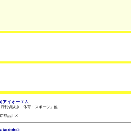
㈱アイオーエム
月刊切抜き「体育・スポーツ」他
京都品川区
㈱朝倉書店