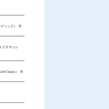
ーディング｣ 等
ト
｣｢
スマッシ
Golf Classic
｣ 等