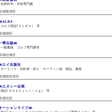
自然科学・学術専門書
京都新宿区
㈱ALBA
ゴルフ雑誌｢ＡＬＢＡ｣ 等
京都港区
一季出版㈱
一般書籍、ゴルフ専門書等
京都台東区
㈱エイ出版社
オートバイ・自転車・釣り・サーフィン他 雑誌、書籍
京都世田谷区
㈱エヌシー企画
雑誌｢ＮｅｗＣｙｃｌｉｎｇ｣ 等
京都北区
オーシャンライフ㈱