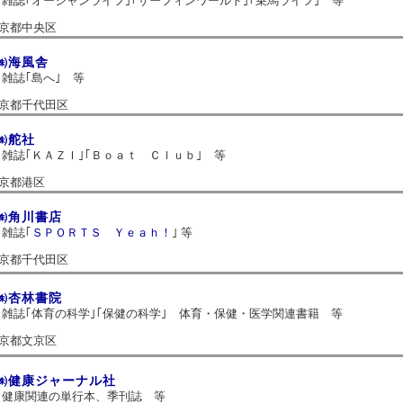
雑誌｢オーシャンライフ｣｢サーフィンワールド｣｢乗馬ライフ｣ 等
京都中央区
㈱海風舎
雑誌｢島へ｣ 等
京都千代田区
㈱舵社
雑誌｢ＫＡＺＩ｣｢Ｂｏａｔ Ｃｌｕｂ｣ 等
京都港区
㈱角川書店
雑誌｢
ＳＰＯＲＴＳ Ｙｅａｈ！
｣ 等
京都千代田区
㈱杏林書院
雑誌｢体育の科学｣｢保健の科学｣ 体育・保健・医学関連書籍 等
京都文京区
㈱健康ジャーナル社
健康関連の単行本、季刊誌 等