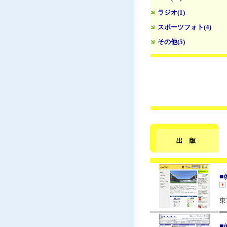
ラジオ(1)
スポーツフォト(4)
その他(5)
■
東
■